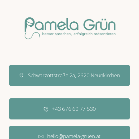
Schwarzottstraße 2a, 2620 Neunkirchen
+43 676 60 77 530
hello@pamela-gruen.at