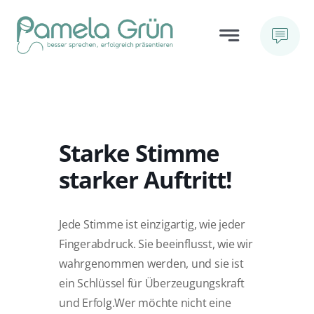
Skip
to
Toggle
content
Navigation
LEISTUNGEN
ÜBER MICH
Starke Stimme
starker Auftritt!
BLOG
Jede Stimme ist einzigartig, wie jeder
FAQ
Fingerabdruck. Sie beeinflusst, wie wir
wahrgenommen werden, und sie ist
HÖRPROBEN
ein Schlüssel für Überzeugungskraft
und Erfolg.Wer möchte nicht eine