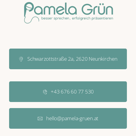
Schwarzottstraße 2a, 2620 Neunkirchen
+43 676 60 77 530
hello@pamela-gruen.at