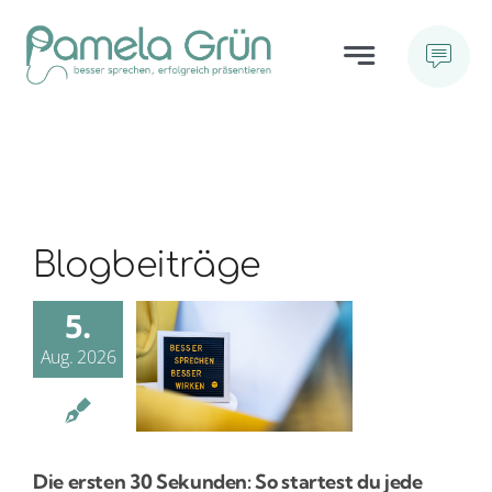
Skip
to
Toggle
content
Navigation
LEISTUNGEN
ÜBER MICH
Blogbeiträge
BLOG
5.
FAQ
Aug. 2026
HÖRPROBEN
Die ersten 30 Sekunden: So startest du jede